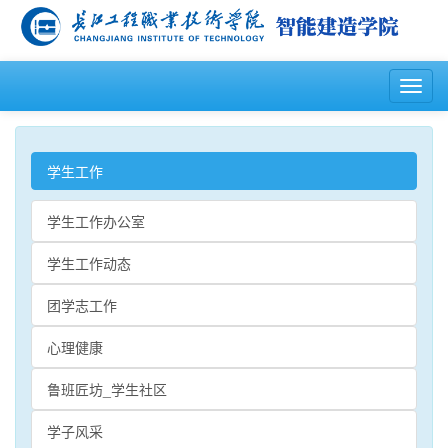
T
o
g
g
l
学生工作
e
n
学生工作办公室
a
v
学生工作动态
i
g
团学志工作
a
t
心理健康
i
o
n
鲁班匠坊_学生社区
学子风采