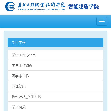
T
o
g
g
l
学生工作
e
n
学生工作办公室
a
v
学生工作动态
i
g
团学志工作
a
t
心理健康
i
o
n
鲁班匠坊_学生社区
学子风采