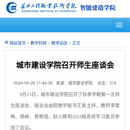
T
o
g
g
网站首页
>
教学科研
>
教学动态
> 正文
l
e
n
城市建设学院召开师生座谈会
a
v
i
2024-09-26 11:44:35 来源：城市建设学院 点击：
319
g
a
9月23日，城市建设学院召开了秋季学期第一次师
t
i
生座谈会，座谈会由院教学秘书王景主持，教师李建
o
n
梅、杨柳、曾艳铭、赵小颖和2023级各班学习委员参
加了会议。