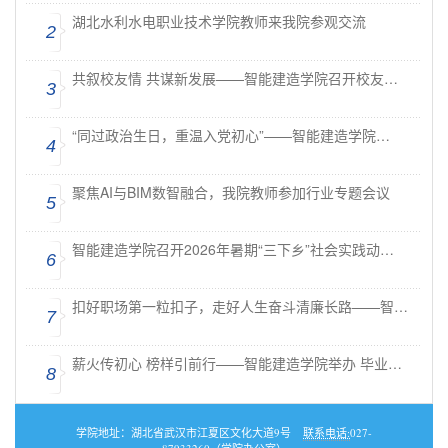
湖北水利水电职业技术学院教师来我院参观交流
2
共叙校友情 共谋新发展——智能建造学院召开校友…
3
“同过政治生日，重温入党初心”——智能建造学院…
4
聚焦AI与BIM数智融合，我院教师参加行业专题会议
5
智能建造学院召开2026年暑期“三下乡”社会实践动…
6
扣好职场第一粒扣子，走好人生奋斗清廉长路——智…
7
薪火传初心 榜样引前行——智能建造学院举办 毕业…
8
学院地址：湖北省武汉市江夏区文化大道9号
联系电话:
027-